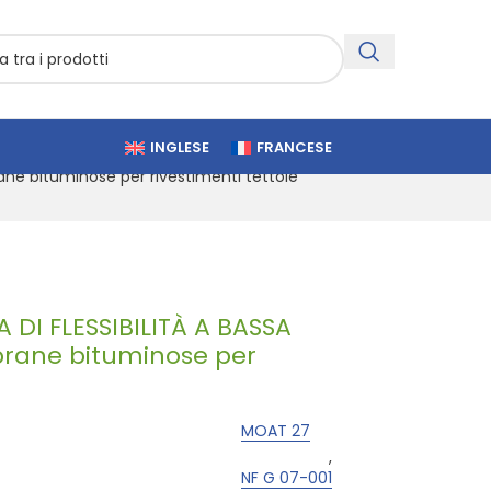
INGLESE
FRANCESE
e bituminose per rivestimenti tettoie
DI FLESSIBILITÀ A BASSA
ane bituminose per
MOAT 27
,
NF G 07-001