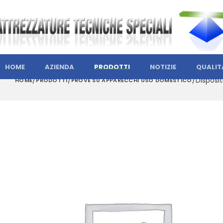
HOME
AZIENDA
PRODOTTI
NOTIZIE
QUALIT
Disposi
HOME
PRODOTTI
PROVE SU APPARECCHI USO DOMESTICO