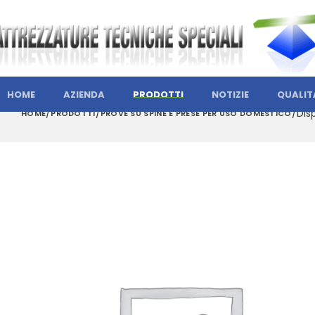
HOME
AZIENDA
PRODOTTI
NOTIZIE
QUALIT
Dis
HOME
PRODOTTI
PROVE SU SPINE E PRESE PER USO DOMESTICO