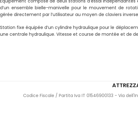
Équipement composé de deux stations d’essai indépendantes et o
d’un ensemble bielle-manivelle pour le mouvement de rotation 
gérée directement par l’utilisateur au moyen de claviers inver
Station fixe équipée d’un cylindre hydraulique pour le déplaceme
une centrale hydraulique. Vitesse et course de montée et de de
ATTREZZA
Codice Fiscale / Partita Iva IT 01546900133 - Via dell'