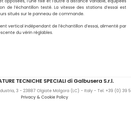
pposées, l’une fixe et l’autre à distance variable, équipées
de l’échantillon testé. La vitesse des stations d’essai est
seurs situés sur le panneau de commande.
nt vertical indépendant de l’échantillon d’essai, alimenté par
scente du vérin réglables.
TURE TECNICHE SPECIALI di Galbusera S.r.l.
Industria, 3 - 23887 Olgiate Molgora (LC) - Italy - Tel. +39 (0) 39
Privacy & Cookie Policy