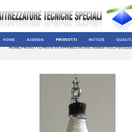
HOME
AZIENDA
PRODOTTI
NOTIZIE
QUALIT
Pendolo
HOME
PRODOTTI
PROVE SU APPARECCHI USO DOMESTICO