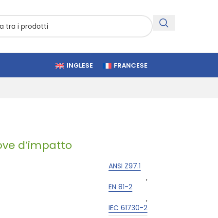
INGLESE
FRANCESE
ove d’impatto
ANSI Z97.1
,
EN 81-2
,
IEC 61730-2