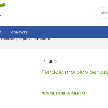
À
CONTATTI
 morbido per prove d’impatto
Pendolo morbido per pr
NORME DI RIFERIMENTO