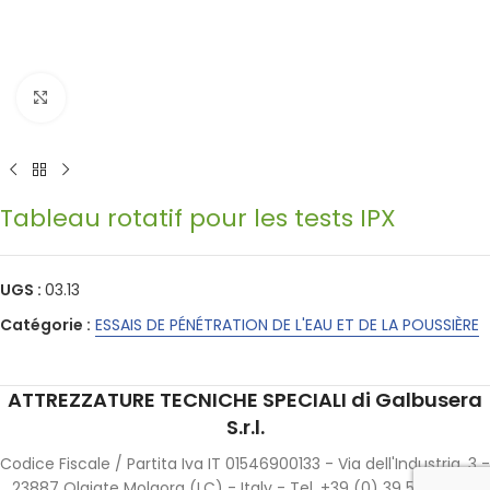
Click to enlarge
Tableau rotatif pour les tests IPX
UGS :
03.13
Catégorie :
ESSAIS DE PÉNÉTRATION DE L'EAU ET DE LA POUSSIÈRE
ATTREZZATURE TECNICHE SPECIALI di Galbusera
S.r.l.
Codice Fiscale / Partita Iva IT 01546900133 - Via dell'Industria, 3 -
23887 Olgiate Molgora (LC) - Italy - Tel. +39 (0) 39 508 363 -